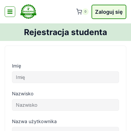
Przejdź
do
Zaloguj się
0
treści
Rejestracja studenta
Imię
Nazwisko
Nazwa użytkownika