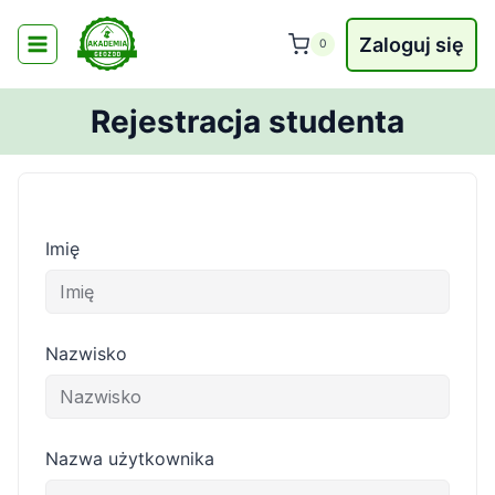
Przejdź
do
Zaloguj się
0
treści
Rejestracja studenta
Imię
Nazwisko
Nazwa użytkownika