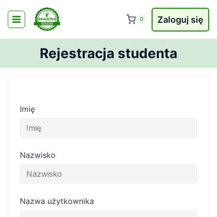
Przejdź
do
Zaloguj się
0
treści
Rejestracja studenta
Imię
Nazwisko
Nazwa użytkownika