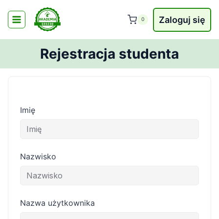
Przejdź
do
Zaloguj się
0
treści
Rejestracja studenta
Imię
Nazwisko
Nazwa użytkownika