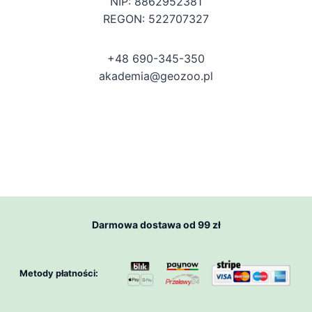
NIP: 8862952381
REGON: 522707327
+48 690-345-350
akademia@geozoo.pl
Darmowa dostawa od 99 zł
Metody płatności: