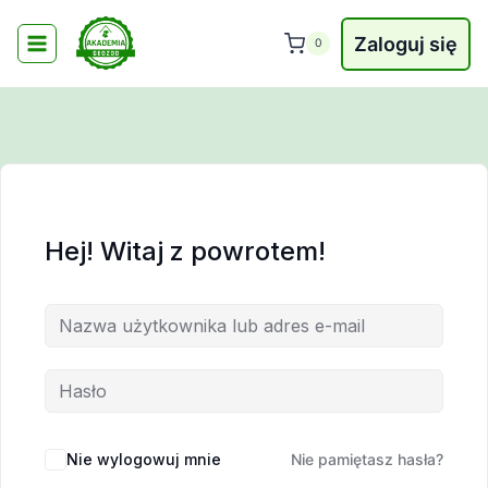
Przejdź
do
Zaloguj się
0
treści
Hej! Witaj z powrotem!
Nie wylogowuj mnie
Nie pamiętasz hasła?