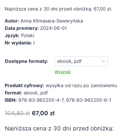
cen:
Najniższa cena z 30 dni przed obniżką:
67,00
zł
.
od
Autor:
Anna Klimasara-Seweryńska
67,00 zł
Data premiery:
2024-06-01
do
Język:
Polski
99,80 zł
Nr wydania:
I
Dostępne formaty:
Wyczyść
Produkt cyfrowy:
wysyłka od razu po zamówieniu
Format:
ebook, pdf
ISBN:
978-83-962205-4-7, 978-83-962205-6-1
Pierwotna
Aktualna
104,80
zł
67,00
zł
cena
cena
Najniższa cena z 30 dni przed obniżką: