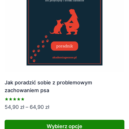
na
stronie
produktu
Jak poradzić sobie z problemowym
zachowaniem psa
Oceniono
Zakres
54,90
zł
–
64,90
zł
5.00
na 5
cen:
od
Wybierz opcje