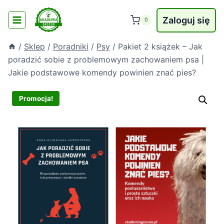
Przejdź
do
Zaloguj się
0
treści
/
Sklep
/
Poradniki
/
Psy
/
Pakiet 2 książek – Jak
poradzić sobie z problemowym zachowaniem psa |
Jakie podstawowe komendy powinien znać pies?
Promocja!