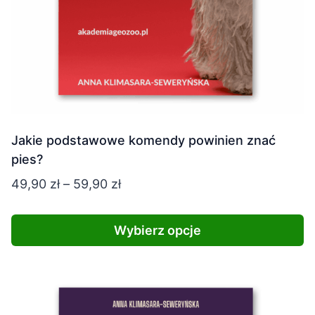
Jakie podstawowe komendy powinien znać
pies?
Zakres
49,90
zł
–
59,90
zł
cen:
od
Wybierz opcje
49,90 zł
Ten
do
produkt
59,90 zł
ma
wiele