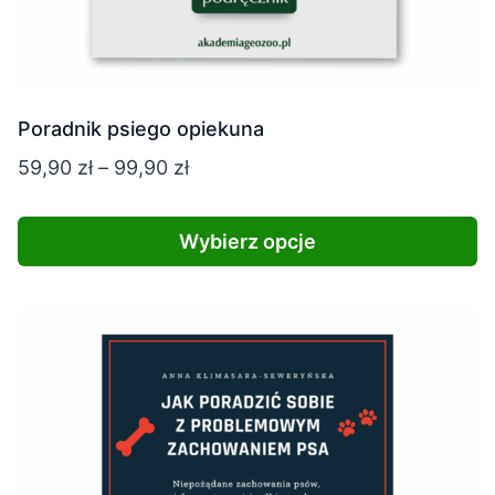
Poradnik psiego opiekuna
Zakres
59,90
zł
–
99,90
zł
cen:
od
Wybierz opcje
59,90 zł
Ten
do
produkt
99,90 zł
ma
wiele
wariantów.
Opcje
można
wybrać