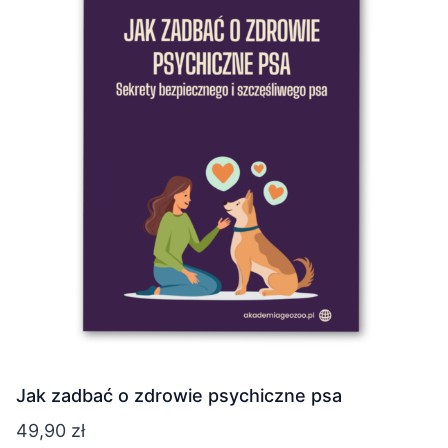
wariantów.
Opcje
można
wybrać
na
stronie
produktu
Jak zadbać o zdrowie psychiczne psa
49,90
zł