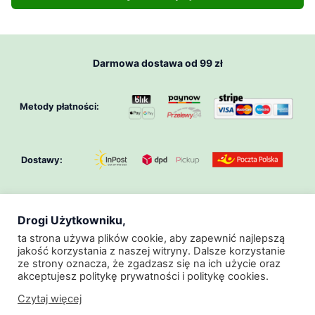
54,90 zł
Ten
do
produkt
64,90 zł
ma
Darmowa dostawa od 99 zł
wiele
wariantów.
Opcje
Metody płatności:
można
wybrać
na
Dostawy:
stronie
produktu
Drogi Użytkowniku,
O Nas
Klub GeoZoo
Regulamin
ta strona używa plików cookie, aby zapewnić najlepszą
jakość korzystania z naszej witryny. Dalsze korzystanie
Regulamin Promocji
Polityka Prywatności
ze strony oznacza, że zgadzasz się na ich użycie oraz
akceptujesz politykę prywatności i politykę cookies.
Kontakt
Czytaj więcej