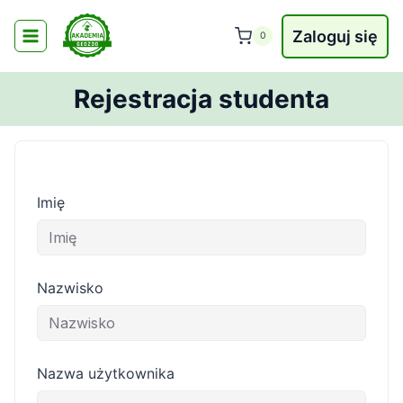
Przejdź
do
Zaloguj się
0
treści
Rejestracja studenta
Imię
Nazwisko
Nazwa użytkownika